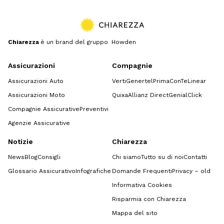
Chiarezza
è un brand del gruppo Howden
Assicurazioni
Compagnie
Assicurazioni Auto
Verti
Genertel
Prima
ConTe
Linear
Assicurazioni Moto
Quixa
Allianz Direct
GenialClick
Compagnie Assicurative
Preventivi
Agenzie Assicurative
Notizie
Chiarezza
News
Blog
Consigli
Chi siamo
Tutto su di noi
Contatti
Glossario Assicurativo
Infografiche
Domande Frequenti
Privacy – old
Informativa Cookies
Risparmia con Chiarezza
Mappa del sito