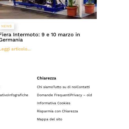
NEWS
Fiera Intermoto: 9 e 10 marzo in
Germania
Leggi articolo...
Chiarezza
i
Chi siamo
Tutto su di noi
Contatti
ativo
Infografiche
Domande Frequenti
Privacy – old
Informativa Cookies
Risparmia con Chiarezza
Mappa del sito