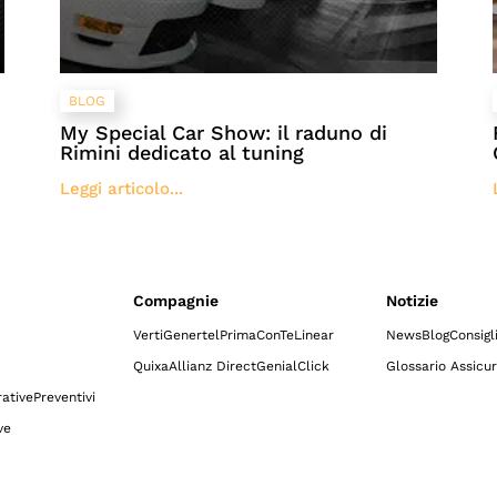
BLOG
My Special Car Show: il raduno di
Rimini dedicato al tuning
Leggi articolo...
Compagnie
Notizie
Verti
Genertel
Prima
ConTe
Linear
News
Blog
Consigl
Quixa
Allianz Direct
GenialClick
Glossario Assicur
ative
Preventivi
ve