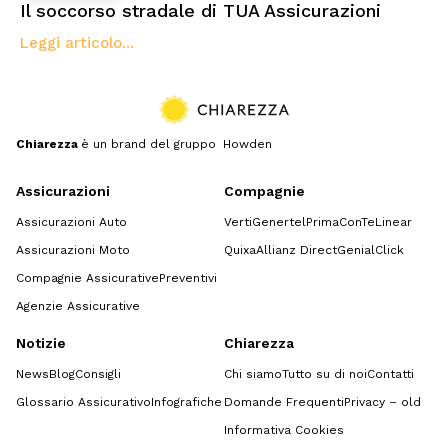
Il soccorso stradale di TUA Assicurazioni
Leggi articolo...
Chiarezza
è un brand del gruppo Howden
Assicurazioni
Compagnie
Assicurazioni Auto
Verti
Genertel
Prima
ConTe
Linear
Assicurazioni Moto
Quixa
Allianz Direct
GenialClick
Compagnie Assicurative
Preventivi
Agenzie Assicurative
Notizie
Chiarezza
News
Blog
Consigli
Chi siamo
Tutto su di noi
Contatti
Glossario Assicurativo
Infografiche
Domande Frequenti
Privacy – old
Informativa Cookies