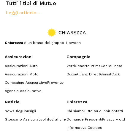
Tutti i tipi di Mutuo
Leggi articolo...
Chiarezza
è un brand del gruppo Howden
Assicurazioni
Compagnie
Assicurazioni Auto
Verti
Genertel
Prima
ConTe
Linear
Assicurazioni Moto
Quixa
Allianz Direct
GenialClick
Compagnie Assicurative
Preventivi
Agenzie Assicurative
Notizie
Chiarezza
News
Blog
Consigli
Chi siamo
Tutto su di noi
Contatti
Glossario Assicurativo
Infografiche
Domande Frequenti
Privacy – old
Informativa Cookies