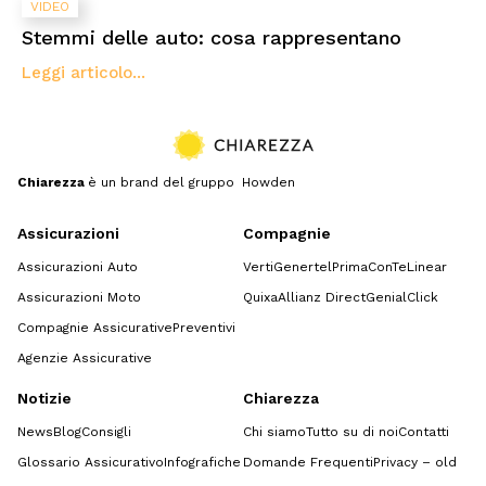
VIDEO
Stemmi delle auto: cosa rappresentano
Leggi articolo...
Chiarezza
è un brand del gruppo Howden
Assicurazioni
Compagnie
Assicurazioni Auto
Verti
Genertel
Prima
ConTe
Linear
Assicurazioni Moto
Quixa
Allianz Direct
GenialClick
Compagnie Assicurative
Preventivi
Agenzie Assicurative
Notizie
Chiarezza
News
Blog
Consigli
Chi siamo
Tutto su di noi
Contatti
Glossario Assicurativo
Infografiche
Domande Frequenti
Privacy – old