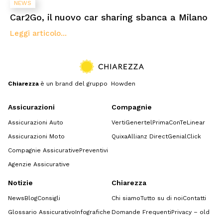
NEWS
Car2Go, il nuovo car sharing sbanca a Milano
Leggi articolo...
Chiarezza
è un brand del gruppo Howden
Assicurazioni
Compagnie
Assicurazioni Auto
Verti
Genertel
Prima
ConTe
Linear
Assicurazioni Moto
Quixa
Allianz Direct
GenialClick
Compagnie Assicurative
Preventivi
Agenzie Assicurative
Notizie
Chiarezza
News
Blog
Consigli
Chi siamo
Tutto su di noi
Contatti
Glossario Assicurativo
Infografiche
Domande Frequenti
Privacy – old