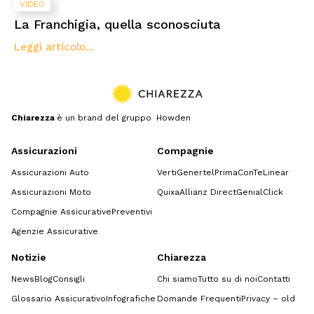
VIDEO
La Franchigia, quella sconosciuta
Leggi articolo...
Chiarezza
è un brand del gruppo Howden
Assicurazioni
Compagnie
Assicurazioni Auto
Verti
Genertel
Prima
ConTe
Linear
Assicurazioni Moto
Quixa
Allianz Direct
GenialClick
Compagnie Assicurative
Preventivi
Agenzie Assicurative
Notizie
Chiarezza
News
Blog
Consigli
Chi siamo
Tutto su di noi
Contatti
Glossario Assicurativo
Infografiche
Domande Frequenti
Privacy – old