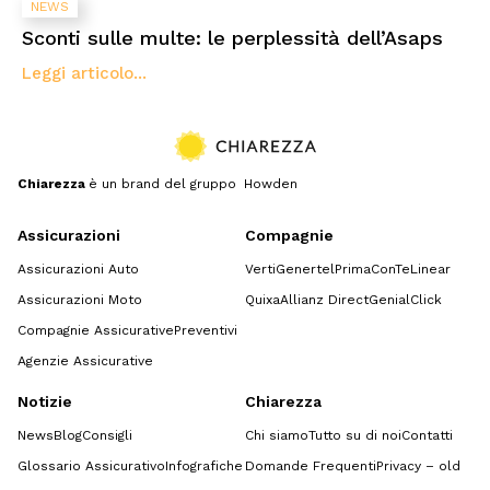
NEWS
Sconti sulle multe: le perplessità dell’Asaps
Leggi articolo...
Chiarezza
è un brand del gruppo Howden
Assicurazioni
Compagnie
Assicurazioni Auto
Verti
Genertel
Prima
ConTe
Linear
Assicurazioni Moto
Quixa
Allianz Direct
GenialClick
Compagnie Assicurative
Preventivi
Agenzie Assicurative
Notizie
Chiarezza
News
Blog
Consigli
Chi siamo
Tutto su di noi
Contatti
Glossario Assicurativo
Infografiche
Domande Frequenti
Privacy – old