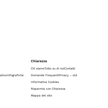
Chiarezza
i
Chi siamo
Tutto su di noi
Contatti
ativo
Infografiche
Domande Frequenti
Privacy – old
Informativa Cookies
Risparmia con Chiarezza
Mappa del sito