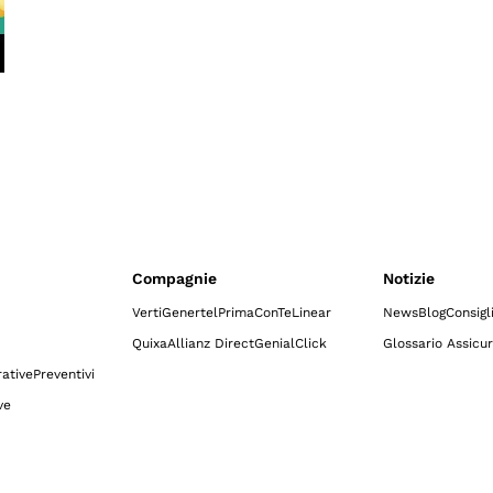
Compagnie
Notizie
Verti
Genertel
Prima
ConTe
Linear
News
Blog
Consigl
Quixa
Allianz Direct
GenialClick
Glossario Assicur
ative
Preventivi
ve