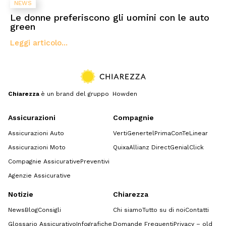
NEWS
Le donne preferiscono gli uomini con le auto
green
Leggi articolo...
Chiarezza
è un brand del gruppo Howden
Assicurazioni
Compagnie
Assicurazioni Auto
Verti
Genertel
Prima
ConTe
Linear
Assicurazioni Moto
Quixa
Allianz Direct
GenialClick
Compagnie Assicurative
Preventivi
Agenzie Assicurative
Notizie
Chiarezza
News
Blog
Consigli
Chi siamo
Tutto su di noi
Contatti
Glossario Assicurativo
Infografiche
Domande Frequenti
Privacy – old