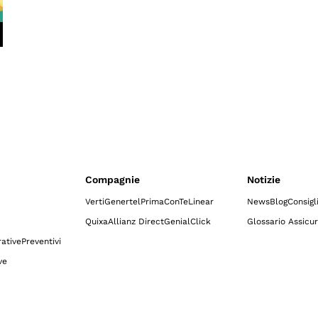
Compagnie
Notizie
Verti
Genertel
Prima
ConTe
Linear
News
Blog
Consigl
Quixa
Allianz Direct
GenialClick
Glossario Assicur
ative
Preventivi
ve