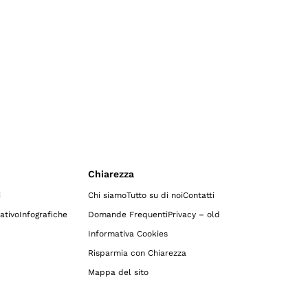
Chiarezza
i
Chi siamo
Tutto su di noi
Contatti
ativo
Infografiche
Domande Frequenti
Privacy – old
Informativa Cookies
Risparmia con Chiarezza
Mappa del sito