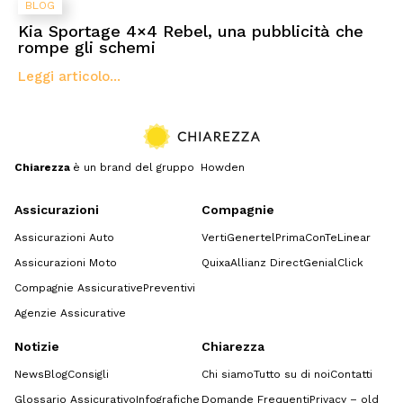
BLOG
Kia Sportage 4×4 Rebel, una pubblicità che
rompe gli schemi
Leggi articolo...
Chiarezza
è un brand del gruppo Howden
Assicurazioni
Compagnie
Assicurazioni Auto
Verti
Genertel
Prima
ConTe
Linear
Assicurazioni Moto
Quixa
Allianz Direct
GenialClick
Compagnie Assicurative
Preventivi
Agenzie Assicurative
Notizie
Chiarezza
News
Blog
Consigli
Chi siamo
Tutto su di noi
Contatti
Glossario Assicurativo
Infografiche
Domande Frequenti
Privacy – old