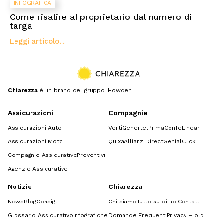
INFOGRAFICA
Come risalire al proprietario dal numero di
targa
Leggi articolo...
Chiarezza
è un brand del gruppo Howden
Assicurazioni
Compagnie
Assicurazioni Auto
Verti
Genertel
Prima
ConTe
Linear
Assicurazioni Moto
Quixa
Allianz Direct
GenialClick
Compagnie Assicurative
Preventivi
Agenzie Assicurative
Notizie
Chiarezza
News
Blog
Consigli
Chi siamo
Tutto su di noi
Contatti
Glossario Assicurativo
Infografiche
Domande Frequenti
Privacy – old