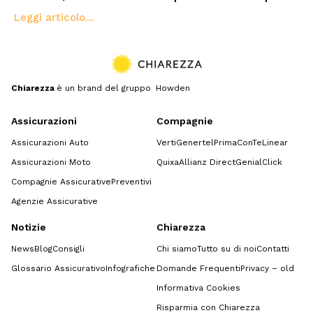
Leggi articolo...
Chiarezza
è un brand del gruppo Howden
Assicurazioni
Compagnie
Assicurazioni Auto
Verti
Genertel
Prima
ConTe
Linear
Assicurazioni Moto
Quixa
Allianz Direct
GenialClick
Compagnie Assicurative
Preventivi
Agenzie Assicurative
Notizie
Chiarezza
News
Blog
Consigli
Chi siamo
Tutto su di noi
Contatti
Glossario Assicurativo
Infografiche
Domande Frequenti
Privacy – old
Informativa Cookies
Risparmia con Chiarezza