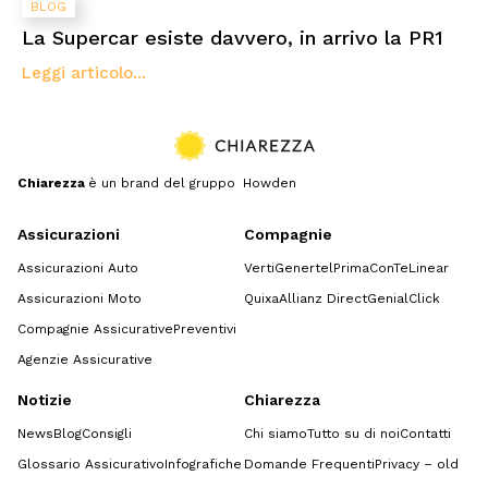
BLOG
La Supercar esiste davvero, in arrivo la PR1
Leggi articolo...
Chiarezza
è un brand del gruppo Howden
Assicurazioni
Compagnie
Assicurazioni Auto
Verti
Genertel
Prima
ConTe
Linear
Assicurazioni Moto
Quixa
Allianz Direct
GenialClick
Compagnie Assicurative
Preventivi
Agenzie Assicurative
Notizie
Chiarezza
News
Blog
Consigli
Chi siamo
Tutto su di noi
Contatti
Glossario Assicurativo
Infografiche
Domande Frequenti
Privacy – old