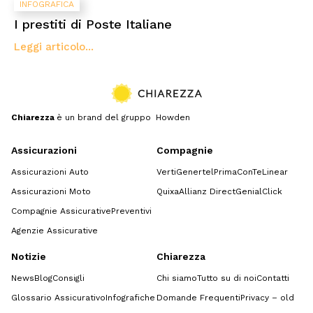
INFOGRAFICA
I prestiti di Poste Italiane
Leggi articolo...
Chiarezza
è un brand del gruppo Howden
Assicurazioni
Compagnie
Assicurazioni Auto
Verti
Genertel
Prima
ConTe
Linear
Assicurazioni Moto
Quixa
Allianz Direct
GenialClick
Compagnie Assicurative
Preventivi
Agenzie Assicurative
Notizie
Chiarezza
News
Blog
Consigli
Chi siamo
Tutto su di noi
Contatti
Glossario Assicurativo
Infografiche
Domande Frequenti
Privacy – old