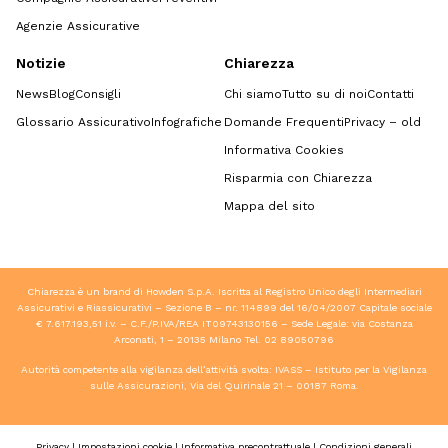
Agenzie Assicurative
Notizie
Chiarezza
News
Blog
Consigli
Chi siamo
Tutto su di noi
Contatti
Glossario Assicurativo
Infografiche
Domande Frequenti
Privacy – old
Informativa Cookies
Risparmia con Chiarezza
Mappa del sito
Chiarezza è un brand di Howden S.p.A. Iscritta al Registro Unico degli Intermediari
Assicurativi e Riassicurativi – Sezione B – nr. 114899 del 16/04/2007 Capitale sociale
€ 7.617.193,51 i.v. – C.F./P.IVA/REA IT09743130156 – Sede Legale: via Costanza
Arconati, 1 – 20135 Milano Tel.
02 89050796
Autorità competente alla vigilanza dell’attività svolta: IVASS – Istituto per la Vigilanza
sulle Assicurazioni, Via del Quirinale 21 – 00187 Roma.
Privacy
|
Impostazioni cookie
|
Informativa precontrattuale
|
Condizioni generali