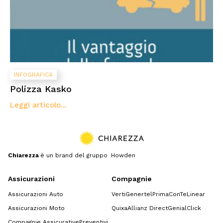
INFOGRAFICA
Polizza Kasko
Leggi articolo...
Chiarezza
è un brand del gruppo Howden
Assicurazioni
Compagnie
Assicurazioni Auto
Verti
Genertel
Prima
ConTe
Linear
Assicurazioni Moto
Quixa
Allianz Direct
GenialClick
Compagnie Assicurative
Preventivi