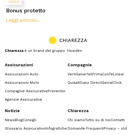
VIDEO
Bonus protetto
Leggi articolo...
Chiarezza
è un brand del gruppo Howden
Assicurazioni
Compagnie
Assicurazioni Auto
Verti
Genertel
Prima
ConTe
Linear
Assicurazioni Moto
Quixa
Allianz Direct
GenialClick
Compagnie Assicurative
Preventivi
Agenzie Assicurative
Notizie
Chiarezza
News
Blog
Consigli
Chi siamo
Tutto su di noi
Contatti
Glossario Assicurativo
Infografiche
Domande Frequenti
Privacy – old