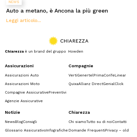
NEWS
Auto a metano, è Ancona la più green
Leggi articolo...
Chiarezza
è un brand del gruppo Howden
Assicurazioni
Compagnie
Assicurazioni Auto
Verti
Genertel
Prima
ConTe
Linear
Assicurazioni Moto
Quixa
Allianz Direct
GenialClick
Compagnie Assicurative
Preventivi
Agenzie Assicurative
Notizie
Chiarezza
News
Blog
Consigli
Chi siamo
Tutto su di noi
Contatti
Glossario Assicurativo
Infografiche
Domande Frequenti
Privacy – old