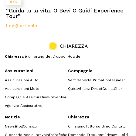
BLOG
“Guida tu la vita. O Bevi O Guidi Experience
Tour”
Leggi articolo...
Chiarezza
è un brand del gruppo Howden
Assicurazioni
Compagnie
Assicurazioni Auto
Verti
Genertel
Prima
ConTe
Linear
Assicurazioni Moto
Quixa
Allianz Direct
GenialClick
Compagnie Assicurative
Preventivi
Agenzie Assicurative
Notizie
Chiarezza
News
Blog
Consigli
Chi siamo
Tutto su di noi
Contatti
Glossario Assicurativo
Infografiche
Domande Frequenti
Privacy – old