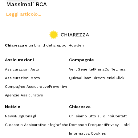
Massimali RCA
Leggi articolo...
Chiarezza
è un brand del gruppo Howden
Assicurazioni
Compagnie
Assicurazioni Auto
Verti
Genertel
Prima
ConTe
Linear
Assicurazioni Moto
Quixa
Allianz Direct
GenialClick
Compagnie Assicurative
Preventivi
Agenzie Assicurative
Notizie
Chiarezza
News
Blog
Consigli
Chi siamo
Tutto su di noi
Contatti
Glossario Assicurativo
Infografiche
Domande Frequenti
Privacy – old
Informativa Cookies