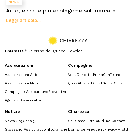
NEWS
Auto, ecco le più ecologiche sul mercato
Leggi articolo...
Chiarezza
è un brand del gruppo Howden
Assicurazioni
Compagnie
Assicurazioni Auto
Verti
Genertel
Prima
ConTe
Linear
Assicurazioni Moto
Quixa
Allianz Direct
GenialClick
Compagnie Assicurative
Preventivi
Agenzie Assicurative
Notizie
Chiarezza
News
Blog
Consigli
Chi siamo
Tutto su di noi
Contatti
Glossario Assicurativo
Infografiche
Domande Frequenti
Privacy – old