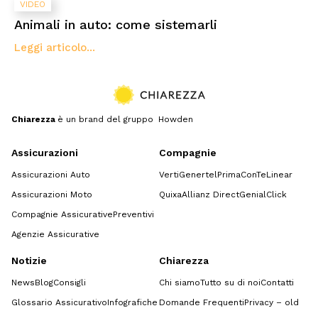
VIDEO
Animali in auto: come sistemarli
Leggi articolo...
Chiarezza
è un brand del gruppo Howden
Assicurazioni
Compagnie
Assicurazioni Auto
Verti
Genertel
Prima
ConTe
Linear
Assicurazioni Moto
Quixa
Allianz Direct
GenialClick
Compagnie Assicurative
Preventivi
Agenzie Assicurative
Notizie
Chiarezza
News
Blog
Consigli
Chi siamo
Tutto su di noi
Contatti
Glossario Assicurativo
Infografiche
Domande Frequenti
Privacy – old