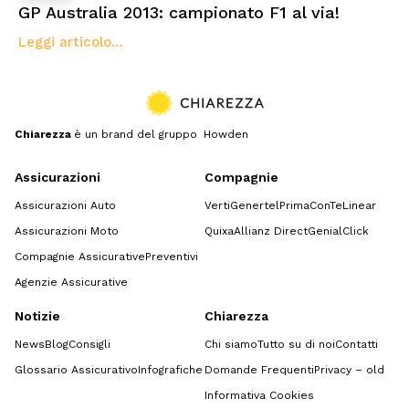
GP Australia 2013: campionato F1 al via!
Leggi articolo...
Chiarezza
è un brand del gruppo Howden
Assicurazioni
Compagnie
Assicurazioni Auto
Verti
Genertel
Prima
ConTe
Linear
Assicurazioni Moto
Quixa
Allianz Direct
GenialClick
Compagnie Assicurative
Preventivi
Agenzie Assicurative
Notizie
Chiarezza
News
Blog
Consigli
Chi siamo
Tutto su di noi
Contatti
Glossario Assicurativo
Infografiche
Domande Frequenti
Privacy – old
Informativa Cookies