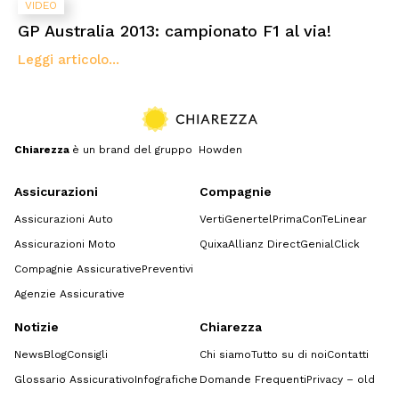
VIDEO
GP Australia 2013: campionato F1 al via!
Leggi articolo...
Chiarezza
è un brand del gruppo Howden
Assicurazioni
Compagnie
Assicurazioni Auto
Verti
Genertel
Prima
ConTe
Linear
Assicurazioni Moto
Quixa
Allianz Direct
GenialClick
Compagnie Assicurative
Preventivi
Agenzie Assicurative
Notizie
Chiarezza
News
Blog
Consigli
Chi siamo
Tutto su di noi
Contatti
Glossario Assicurativo
Infografiche
Domande Frequenti
Privacy – old