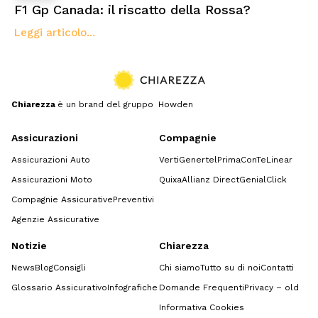
F1 Gp Canada: il riscatto della Rossa?
Leggi articolo...
Chiarezza
è un brand del gruppo Howden
Assicurazioni
Compagnie
Assicurazioni Auto
Verti
Genertel
Prima
ConTe
Linear
Assicurazioni Moto
Quixa
Allianz Direct
GenialClick
Compagnie Assicurative
Preventivi
Agenzie Assicurative
Notizie
Chiarezza
News
Blog
Consigli
Chi siamo
Tutto su di noi
Contatti
Glossario Assicurativo
Infografiche
Domande Frequenti
Privacy – old
Informativa Cookies