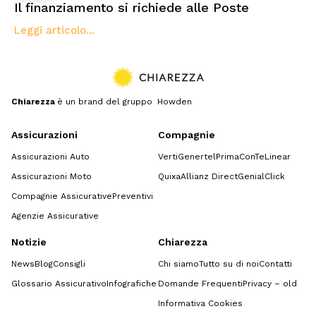
Il finanziamento si richiede alle Poste
Leggi articolo...
Chiarezza
è un brand del gruppo Howden
Assicurazioni
Compagnie
Assicurazioni Auto
Verti
Genertel
Prima
ConTe
Linear
Assicurazioni Moto
Quixa
Allianz Direct
GenialClick
Compagnie Assicurative
Preventivi
Agenzie Assicurative
Notizie
Chiarezza
News
Blog
Consigli
Chi siamo
Tutto su di noi
Contatti
Glossario Assicurativo
Infografiche
Domande Frequenti
Privacy – old
Informativa Cookies