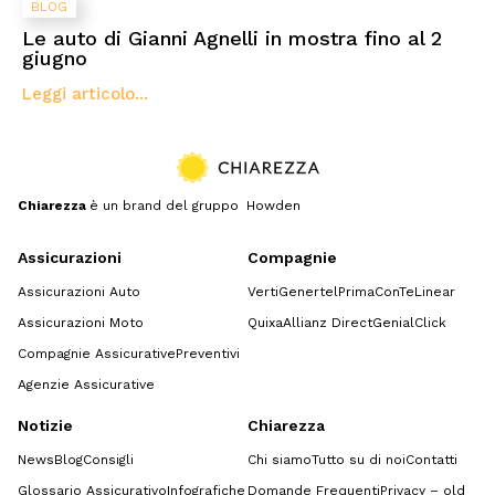
BLOG
Le auto di Gianni Agnelli in mostra fino al 2
giugno
Leggi articolo...
Chiarezza
è un brand del gruppo Howden
Assicurazioni
Compagnie
Assicurazioni Auto
Verti
Genertel
Prima
ConTe
Linear
Assicurazioni Moto
Quixa
Allianz Direct
GenialClick
Compagnie Assicurative
Preventivi
Agenzie Assicurative
Notizie
Chiarezza
News
Blog
Consigli
Chi siamo
Tutto su di noi
Contatti
Glossario Assicurativo
Infografiche
Domande Frequenti
Privacy – old