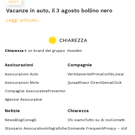
NEWS
Vacanze in auto, il 3 agosto bollino nero
Leggi articolo...
Chiarezza
è un brand del gruppo Howden
Assicurazioni
Compagnie
Assicurazioni Auto
Verti
Genertel
Prima
ConTe
Linear
Assicurazioni Moto
Quixa
Allianz Direct
GenialClick
Compagnie Assicurative
Preventivi
Agenzie Assicurative
Notizie
Chiarezza
News
Blog
Consigli
Chi siamo
Tutto su di noi
Contatti
Glossario Assicurativo
Infografiche
Domande Frequenti
Privacy – old