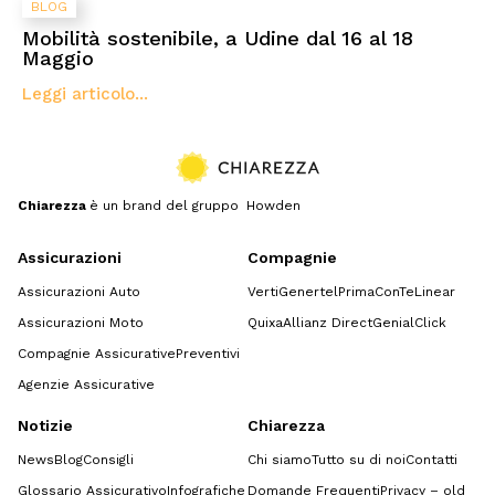
BLOG
Mobilità sostenibile, a Udine dal 16 al 18
Maggio
Leggi articolo...
Chiarezza
è un brand del gruppo Howden
Assicurazioni
Compagnie
Assicurazioni Auto
Verti
Genertel
Prima
ConTe
Linear
Assicurazioni Moto
Quixa
Allianz Direct
GenialClick
Compagnie Assicurative
Preventivi
Agenzie Assicurative
Notizie
Chiarezza
News
Blog
Consigli
Chi siamo
Tutto su di noi
Contatti
Glossario Assicurativo
Infografiche
Domande Frequenti
Privacy – old