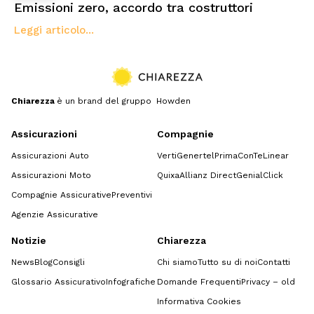
Emissioni zero, accordo tra costruttori
Leggi articolo...
Chiarezza
è un brand del gruppo Howden
Assicurazioni
Compagnie
Assicurazioni Auto
Verti
Genertel
Prima
ConTe
Linear
Assicurazioni Moto
Quixa
Allianz Direct
GenialClick
Compagnie Assicurative
Preventivi
Agenzie Assicurative
Notizie
Chiarezza
News
Blog
Consigli
Chi siamo
Tutto su di noi
Contatti
Glossario Assicurativo
Infografiche
Domande Frequenti
Privacy – old
Informativa Cookies