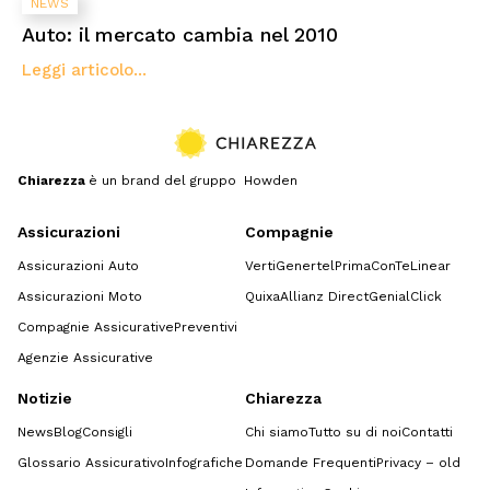
NEWS
Auto: il mercato cambia nel 2010
Leggi articolo...
Chiarezza
è un brand del gruppo Howden
Assicurazioni
Compagnie
Assicurazioni Auto
Verti
Genertel
Prima
ConTe
Linear
Assicurazioni Moto
Quixa
Allianz Direct
GenialClick
Compagnie Assicurative
Preventivi
Agenzie Assicurative
Notizie
Chiarezza
News
Blog
Consigli
Chi siamo
Tutto su di noi
Contatti
Glossario Assicurativo
Infografiche
Domande Frequenti
Privacy – old