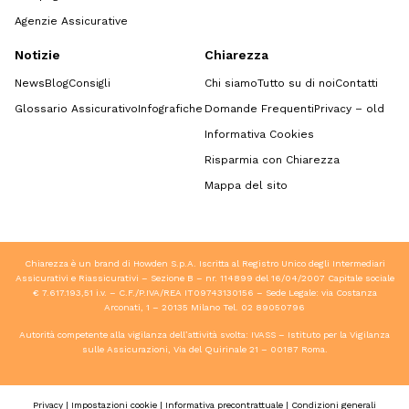
Agenzie Assicurative
Notizie
Chiarezza
News
Blog
Consigli
Chi siamo
Tutto su di noi
Contatti
Glossario Assicurativo
Infografiche
Domande Frequenti
Privacy – old
Informativa Cookies
Risparmia con Chiarezza
Mappa del sito
Chiarezza è un brand di Howden S.p.A. Iscritta al Registro Unico degli Intermediari
Assicurativi e Riassicurativi – Sezione B – nr. 114899 del 16/04/2007 Capitale sociale
€ 7.617.193,51 i.v. – C.F./P.IVA/REA IT09743130156 – Sede Legale: via Costanza
Arconati, 1 – 20135 Milano Tel.
02 89050796
Autorità competente alla vigilanza dell’attività svolta: IVASS – Istituto per la Vigilanza
sulle Assicurazioni, Via del Quirinale 21 – 00187 Roma.
Privacy
|
Impostazioni cookie
|
Informativa precontrattuale
|
Condizioni generali