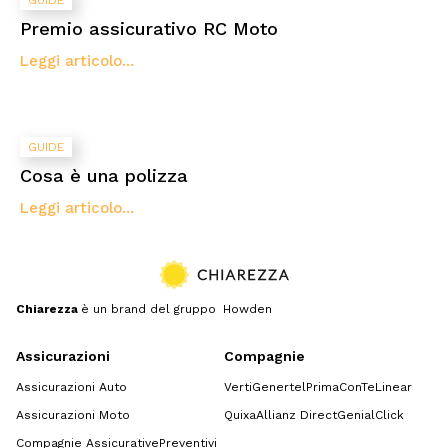
GUIDE
Premio assicurativo RC Moto
Leggi articolo...
GUIDE
Cosa è una polizza
Leggi articolo...
Chiarezza
è un brand del gruppo Howden
Assicurazioni
Compagnie
Assicurazioni Auto
Verti
Genertel
Prima
ConTe
Linear
Assicurazioni Moto
Quixa
Allianz Direct
GenialClick
Compagnie Assicurative
Preventivi