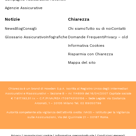
Agenzie Assicurative
Notizie
Chiarezza
News
Blog
Consigli
Chi siamo
Tutto su di noi
Contatti
Glossario Assicurativo
Infografiche
Domande Frequenti
Privacy – old
Informativa Cookies
Risparmia con Chiarezza
Mappa del sito
Chiarezza è un brand di Howden S.p.A. Iscritta al Registro Unico degli Intermediari
Assicurativi e Riassicurativi – Sezione B – nr. 114899 del 16/04/2007 Capitale sociale
€ 7.617.193,51 i.v. – C.F./P.IVA/REA IT09743130156 – Sede Legale: via Costanza
Arconati, 1 – 20135 Milano Tel.
02 89050796
Autorità competente alla vigilanza dell’attività svolta: IVASS – Istituto per la Vigilanza
sulle Assicurazioni, Via del Quirinale 21 – 00187 Roma.
Privacy
|
Impostazioni cookie
|
Informativa precontrattuale
|
Condizioni generali