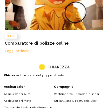
GUIDE
Comparatore di polizze online
Leggi articolo...
Chiarezza
è un brand del gruppo Howden
Assicurazioni
Compagnie
Assicurazioni Auto
Verti
Genertel
Prima
ConTe
Linear
Assicurazioni Moto
Quixa
Allianz Direct
GenialClick
Compagnie Assicurative
Preventivi