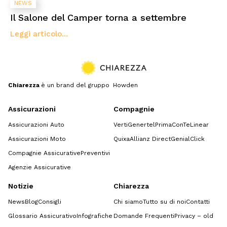
NEWS
Il Salone del Camper torna a settembre
Leggi articolo...
Chiarezza
è un brand del gruppo Howden
Assicurazioni
Compagnie
Assicurazioni Auto
Verti
Genertel
Prima
ConTe
Linear
Assicurazioni Moto
Quixa
Allianz Direct
GenialClick
Compagnie Assicurative
Preventivi
Agenzie Assicurative
Notizie
Chiarezza
News
Blog
Consigli
Chi siamo
Tutto su di noi
Contatti
Glossario Assicurativo
Infografiche
Domande Frequenti
Privacy – old