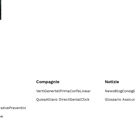
Compagnie
Notizie
Verti
Genertel
Prima
ConTe
Linear
News
Blog
Consigl
Quixa
Allianz Direct
GenialClick
Glossario Assicur
ative
Preventivi
ve