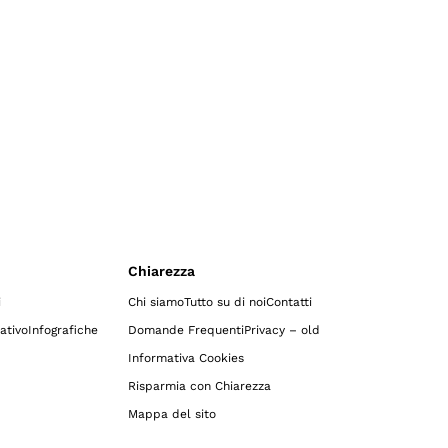
Chiarezza
i
Chi siamo
Tutto su di noi
Contatti
ativo
Infografiche
Domande Frequenti
Privacy – old
Informativa Cookies
Risparmia con Chiarezza
Mappa del sito