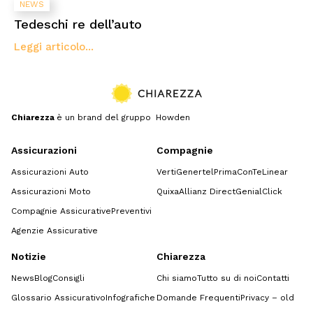
NEWS
Tedeschi re dell’auto
Leggi articolo...
Chiarezza
è un brand del gruppo Howden
Assicurazioni
Compagnie
Assicurazioni Auto
Verti
Genertel
Prima
ConTe
Linear
Assicurazioni Moto
Quixa
Allianz Direct
GenialClick
Compagnie Assicurative
Preventivi
Agenzie Assicurative
Notizie
Chiarezza
News
Blog
Consigli
Chi siamo
Tutto su di noi
Contatti
Glossario Assicurativo
Infografiche
Domande Frequenti
Privacy – old