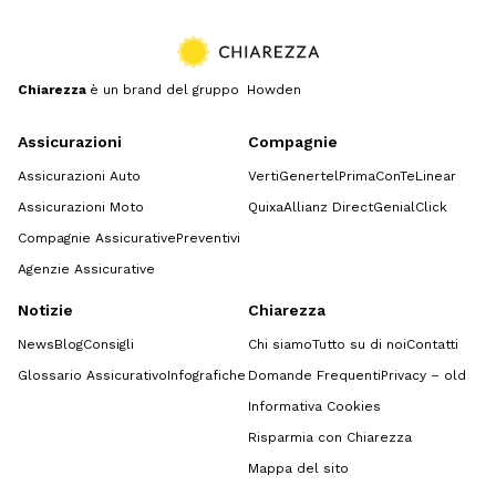
Chiarezza
è un brand del gruppo Howden
Assicurazioni
Compagnie
Assicurazioni Auto
Verti
Genertel
Prima
ConTe
Linear
Assicurazioni Moto
Quixa
Allianz Direct
GenialClick
Compagnie Assicurative
Preventivi
Agenzie Assicurative
Notizie
Chiarezza
News
Blog
Consigli
Chi siamo
Tutto su di noi
Contatti
Glossario Assicurativo
Infografiche
Domande Frequenti
Privacy – old
Informativa Cookies
Risparmia con Chiarezza
Mappa del sito