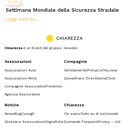
BLOG
Settimana Mondiale della Sicurezza Stradale
Leggi articolo...
Chiarezza
è un brand del gruppo Howden
Assicurazioni
Compagnie
Assicurazioni Auto
Verti
Genertel
Prima
ConTe
Linear
Assicurazioni Moto
Quixa
Allianz Direct
GenialClick
Compagnie Assicurative
Preventivi
Agenzie Assicurative
Notizie
Chiarezza
News
Blog
Consigli
Chi siamo
Tutto su di noi
Contatti
Glossario Assicurativo
Infografiche
Domande Frequenti
Privacy – old