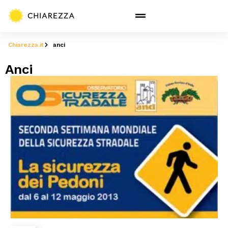
Chiarezza.it
anci
Anci