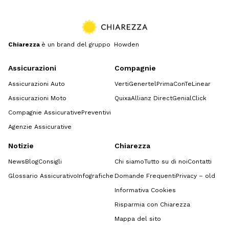
Chiarezza
è un brand del gruppo Howden
Assicurazioni
Compagnie
Assicurazioni Auto
Verti
Genertel
Prima
ConTe
Linear
Assicurazioni Moto
Quixa
Allianz Direct
GenialClick
Compagnie Assicurative
Preventivi
Agenzie Assicurative
Notizie
Chiarezza
News
Blog
Consigli
Chi siamo
Tutto su di noi
Contatti
Glossario Assicurativo
Infografiche
Domande Frequenti
Privacy – old
Informativa Cookies
Risparmia con Chiarezza
Mappa del sito