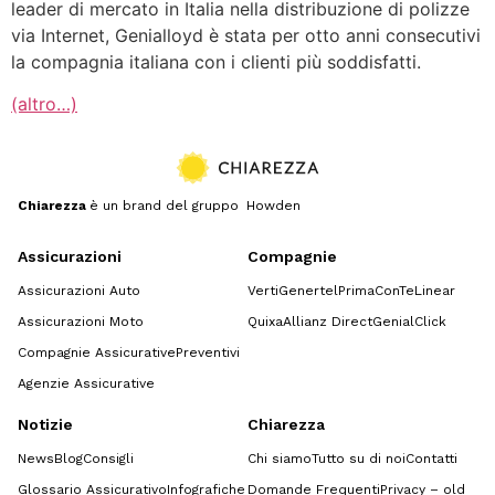
leader di mercato in Italia nella distribuzione di polizze
via Internet, Genialloyd è stata per otto anni consecutivi
la compagnia italiana con i clienti più soddisfatti.
(altro…)
Chiarezza
è un brand del gruppo Howden
Assicurazioni
Compagnie
Assicurazioni Auto
Verti
Genertel
Prima
ConTe
Linear
Assicurazioni Moto
Quixa
Allianz Direct
GenialClick
Compagnie Assicurative
Preventivi
Agenzie Assicurative
Notizie
Chiarezza
News
Blog
Consigli
Chi siamo
Tutto su di noi
Contatti
Glossario Assicurativo
Infografiche
Domande Frequenti
Privacy – old