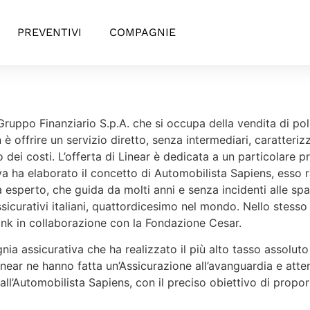
PREVENTIVI
COMPAGNIE
Gruppo Finanziario S.p.A. che si occupa della vendita di poliz
è offrire un servizio diretto, senza intermediari, caratteriz
ei costi. L’offerta di Linear è dedicata a un particolare profi
a ha elaborato il concetto di Automobilista Sapiens, esso 
 esperto, che guida da molti anni e senza incidenti alle spal
 assicurativi italiani, quattordicesimo nel mondo. Nello ste
nk in collaborazione con la Fondazione Cesar.
a assicurativa che ha realizzato il più alto tasso assoluto 
Linear ne hanno fatta un’Assicurazione all’avanguardia e atten
a all’Automobilista Sapiens, con il preciso obiettivo di proporr