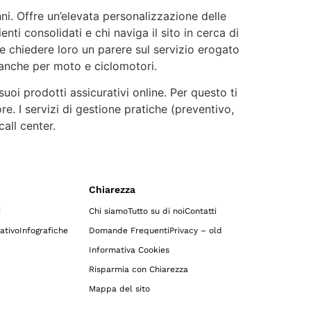
ni. Offre un’elevata personalizzazione delle
enti consolidati e chi naviga il sito in cerca di
 e chiedere loro un parere sul servizio erogato
e anche per moto e ciclomotori.
suoi prodotti assicurativi online. Per questo ti
e. I servizi di gestione pratiche (preventivo,
all center.
Chiarezza
i
Chi siamo
Tutto su di noi
Contatti
ativo
Infografiche
Domande Frequenti
Privacy – old
Informativa Cookies
Risparmia con Chiarezza
Mappa del sito