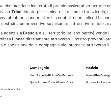
va che mantiene inalterato il premio assicurativo per due an
rvizio
Tribù
: ideato per eliminare le distanze tra azienda, cli
uovi utenti possono mettersi in contatto con i clienti Linear
e costruirsi un preventivo su misura e sottoscrivere polizz
ha agenzie a
Brescia
e sul territorio italiano perché vende i 
polizza
Linear
direttamente attraverso il nostro preventivator
 disposizione dalla compagnia via Internet e attraverso il c
Compagnie
Notizie
Verti
Genertel
Prima
ConTe
Linear
News
Blog
Consigl
Quixa
Allianz Direct
GenialClick
Glossario Assicur
ative
Preventivi
ve