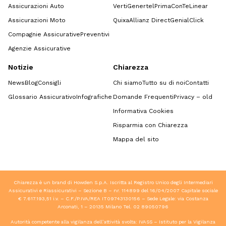
Assicurazioni Auto
Verti
Genertel
Prima
ConTe
Linear
Assicurazioni Moto
Quixa
Allianz Direct
GenialClick
Compagnie Assicurative
Preventivi
Agenzie Assicurative
Notizie
Chiarezza
News
Blog
Consigli
Chi siamo
Tutto su di noi
Contatti
Glossario Assicurativo
Infografiche
Domande Frequenti
Privacy – old
Informativa Cookies
Risparmia con Chiarezza
Mappa del sito
Chiarezza è un brand di Howden S.p.A. Iscritta al Registro Unico degli Intermediari
Assicurativi e Riassicurativi – Sezione B – nr. 114899 del 16/04/2007 Capitale sociale
€ 7.617.193,51 i.v. – C.F./P.IVA/REA IT09743130156 – Sede Legale: via Costanza
Arconati, 1 – 20135 Milano Tel.
02 89050796
Autorità competente alla vigilanza dell’attività svolta: IVASS – Istituto per la Vigilanza