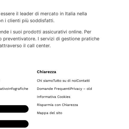
 essere il leader di mercato in Italia nella
 i clienti più soddisfatti.
ende i suoi prodotti assicurativi online. Per
 preventivatore. I servizi di gestione pratiche
traverso il call center.
Chiarezza
i
Chi siamo
Tutto su di noi
Contatti
ativo
Infografiche
Domande Frequenti
Privacy – old
Informativa Cookies
Risparmia con Chiarezza
Mappa del sito