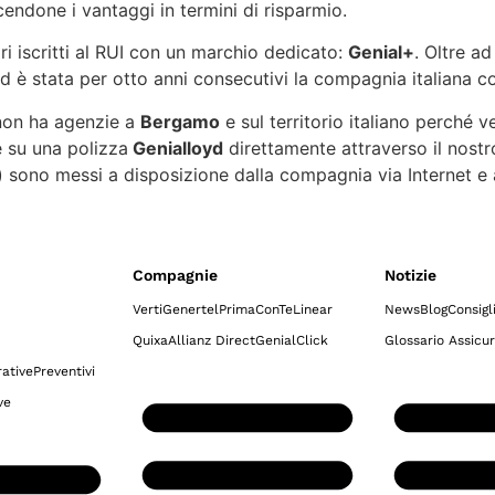
endone i vantaggi in termini di risparmio.
i iscritti al RUI con un marchio dedicato:
Genial+
. Oltre ad
yd è stata per otto anni consecutivi la compagnia italiana con
 non ha agenzie a
Bergamo
e sul territorio italiano perché v
e su una polizza
Genialloyd
direttamente attraverso il nostro
 sono messi a disposizione dalla compagnia via Internet e at
Compagnie
Notizie
Verti
Genertel
Prima
ConTe
Linear
News
Blog
Consigl
Quixa
Allianz Direct
GenialClick
Glossario Assicur
ative
Preventivi
ve