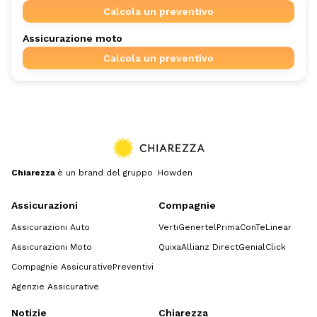
Calcola un preventivo
Assicurazione moto
Calcola un preventivo
Chiarezza
è un brand del gruppo Howden
Assicurazioni
Compagnie
Assicurazioni Auto
Verti
Genertel
Prima
ConTe
Linear
Assicurazioni Moto
Quixa
Allianz Direct
GenialClick
Compagnie Assicurative
Preventivi
Agenzie Assicurative
Notizie
Chiarezza