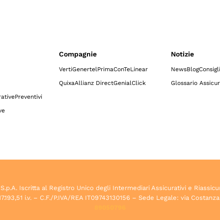
Compagnie
Notizie
Verti
Genertel
Prima
ConTe
Linear
News
Blog
Consigl
Quixa
Allianz Direct
GenialClick
Glossario Assicur
ative
Preventivi
ve
.A. Iscritta al Registro Unico degli Intermediari Assicurativi e Riassicu
7.193,51 i.v. – C.F./P.IVA/REA IT09743130156 – Sede Legale: via Costanza
89050796