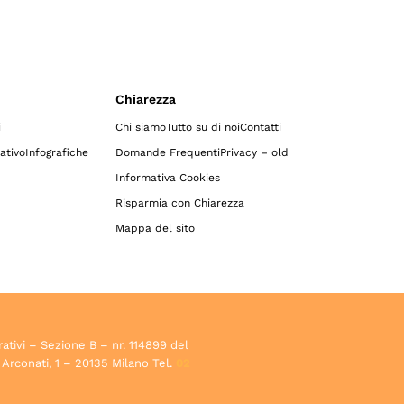
Chiarezza
i
Chi siamo
Tutto su di noi
Contatti
ativo
Infografiche
Domande Frequenti
Privacy – old
Informativa Cookies
Risparmia con Chiarezza
Mappa del sito
rativi – Sezione B – nr. 114899 del
 Arconati, 1 – 20135 Milano Tel.
02