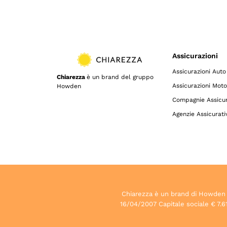
Assicurazioni
Assicurazioni Auto
Chiarezza
è un brand del gruppo
Assicurazioni Moto
Howden
Compagnie Assicur
Agenzie Assicurati
Chiarezza è un brand di Howden S.p
16/04/2007 Capitale sociale € 7.61