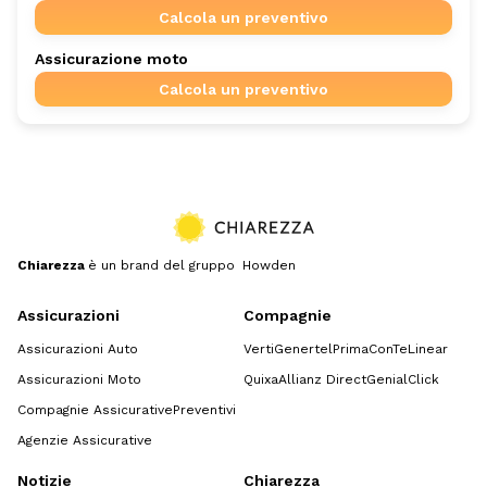
Calcola un preventivo
Assicurazione moto
Calcola un preventivo
Chiarezza
è un brand del gruppo Howden
Assicurazioni
Compagnie
Assicurazioni Auto
Verti
Genertel
Prima
ConTe
Linear
Assicurazioni Moto
Quixa
Allianz Direct
GenialClick
Compagnie Assicurative
Preventivi
Agenzie Assicurative
Notizie
Chiarezza