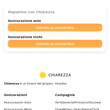
Risparmia con Chiarezza
Assicurazione auto
Calcola un preventivo
Assicurazione moto
Calcola un preventivo
Chiarezza
è un brand del gruppo Howden
Assicurazioni
Compagnie
Assicurazioni Auto
Verti
Genertel
Prima
ConTe
Linear
Assicurazioni Moto
Quixa
Allianz Direct
GenialClick