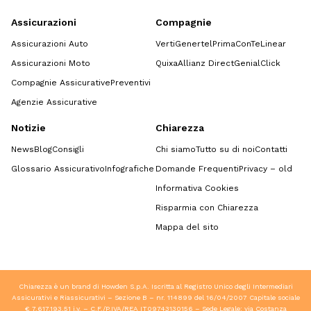
Assicurazioni
Compagnie
Assicurazioni Auto
Verti
Genertel
Prima
ConTe
Linear
Assicurazioni Moto
Quixa
Allianz Direct
GenialClick
Compagnie Assicurative
Preventivi
Agenzie Assicurative
Notizie
Chiarezza
News
Blog
Consigli
Chi siamo
Tutto su di noi
Contatti
Glossario Assicurativo
Infografiche
Domande Frequenti
Privacy – old
Informativa Cookies
Risparmia con Chiarezza
Mappa del sito
Chiarezza è un brand di Howden S.p.A. Iscritta al Registro Unico degli Intermediari
Assicurativi e Riassicurativi – Sezione B – nr. 114899 del 16/04/2007 Capitale sociale
€ 7.617.193,51 i.v. – C.F./P.IVA/REA IT09743130156 – Sede Legale: via Costanza