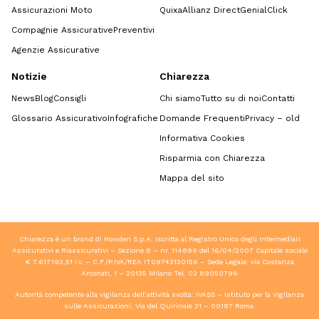
Assicurazioni Moto
Quixa
Allianz Direct
GenialClick
Compagnie Assicurative
Preventivi
Agenzie Assicurative
Notizie
Chiarezza
News
Blog
Consigli
Chi siamo
Tutto su di noi
Contatti
Glossario Assicurativo
Infografiche
Domande Frequenti
Privacy – old
Informativa Cookies
Risparmia con Chiarezza
Mappa del sito
Chiarezza è un brand di Howden S.p.A. Iscritta al Registro Unico degli Intermediari
Assicurativi e Riassicurativi – Sezione B – nr. 114899 del 16/04/2007 Capitale sociale
€ 7.617.193,51 i.v. – C.F./P.IVA/REA IT09743130156 – Sede Legale: via Costanza
Arconati, 1 – 20135 Milano Tel.
02 89050796
Autorità competente alla vigilanza dell’attività svolta: IVASS – Istituto per la Vigilanza
sulle Assicurazioni, Via del Quirinale 21 – 00187 Roma.